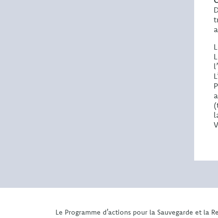
C
D
t
a
L
L
l
L
P
a
(
l
V
Le Programme d’actions pour la Sauvegarde et la R