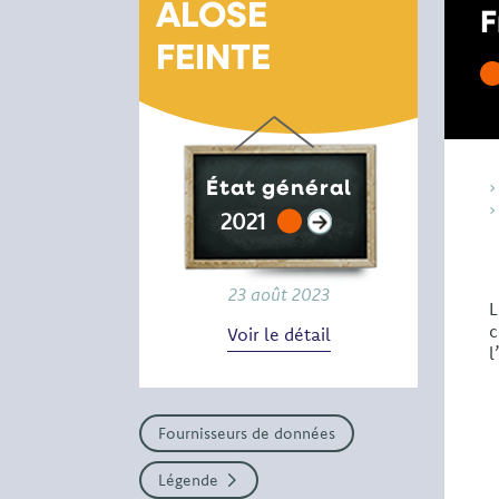
ALOSE
F
FEINTE
État général
2021
23 août 2023
L
c
Voir le détail
l
Fournisseurs de données
Légende