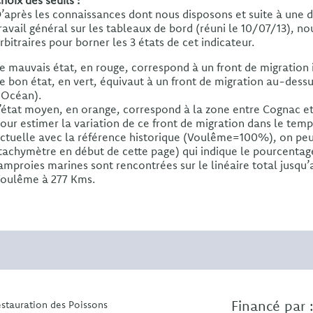
hoix des seuils :
’après les connaissances dont nous disposons et suite à une 
ravail général sur les tableaux de bord (réuni le 10/07/13), no
rbitraires pour borner les 3 états de cet indicateur.
e mauvais état, en rouge, correspond à un front de migration 
e bon état, en vert, équivaut à un front de migration au-des
’Océan).
’état moyen, en orange, correspond à la zone entre Cognac e
our estimer la variation de ce front de migration dans le temp
ctuelle avec la référence historique (Voulême=100%), on peut
tachymètre en début de cette page) qui indique le pourcentage 
amproies marines sont rencontrées sur le linéaire total jusqu’
oulême à 277 Kms.
Financé par 
estauration des Poissons