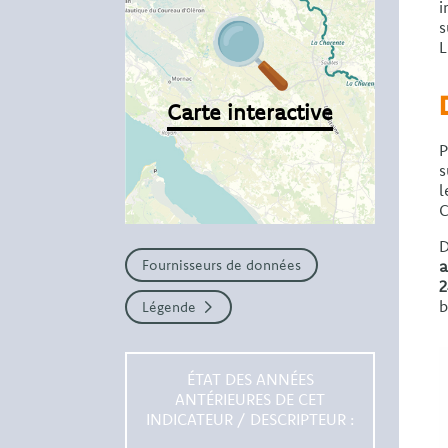
i
s
L
Carte interactive
P
s
l
C
D
Fournisseurs de données
a
2
b
Légende
ÉTAT DES ANNÉES
ANTÉRIEURES DE CET
INDICATEUR / DESCRIPTEUR :