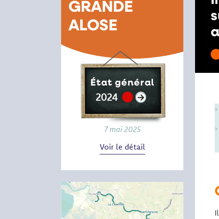
GRANDE
s
ALOSE
a
État général
2024
7 mai 2025
Voir le détail
I