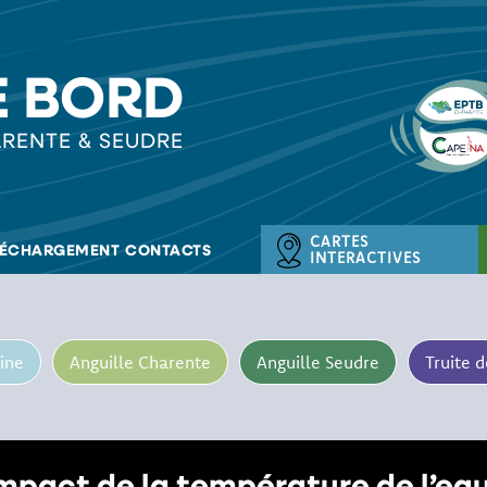
E BORD
RENTE & SEUDRE
CARTES
LÉCHARGEMENT
CONTACTS
INTERACTIVES
ine
Anguille Charente
Anguille Seudre
Truite 
mpact de la température de l’ea