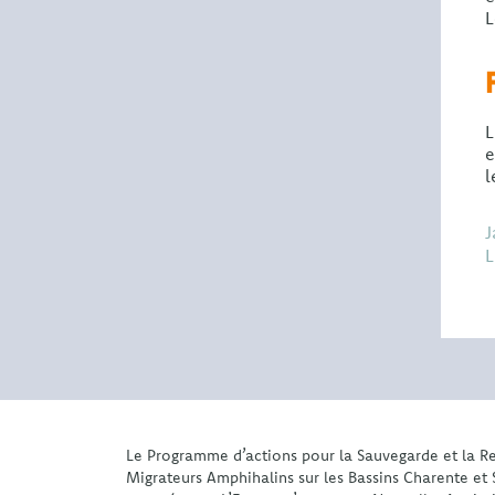
L
L
e
l
J
L
Le Programme d’actions pour la Sauvegarde et la R
Migrateurs Amphihalins sur les Bassins Charente et 