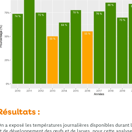
Résultats :
n a exposé les températures journalières disponibles durant 
t de développement des œufs et de larves, pour cette analyse, 