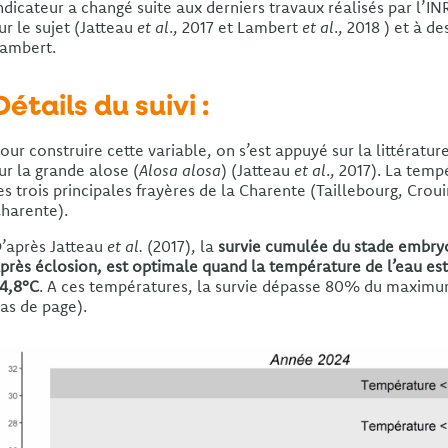
ndicateur a changé suite aux derniers travaux réalisés par l’
ur le sujet (Jatteau
et al
., 2017 et Lambert
et al
., 2018 ) et à d
ambert.
Détails du suivi :
our construire cette variable, on s’est appuyé sur la littérature 
ur la grande alose (
Alosa alosa
) (Jatteau
et al
., 2017). La temp
es trois principales frayères de la Charente (Taillebourg, Cro
harente).
’après Jatteau
et al.
(2017), la
survie cumulée du stade embryo
près éclosion, est optimale quand la température de l’eau est
4,8°C
. A ces températures, la survie dépasse 80% du maximu
as de page).